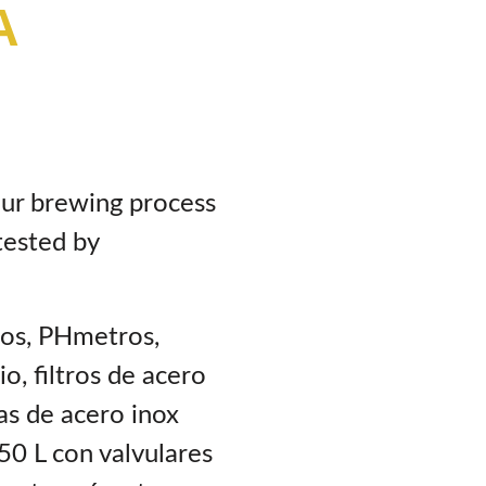
A
ur brewing process
tested by
ros, PHmetros,
o, filtros de acero
las de acero inox
50 L con valvulares