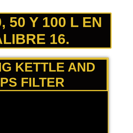
 50 Y 100 L EN
LIBRE 16.
G KETTLE AND
PS FILTER