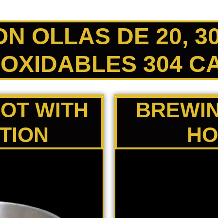
OLLAS DE 20, 30,
OXIDABLES 304 CA
POT WITH
BREWIN
TION
HO