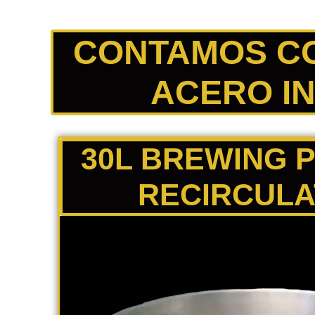
CONTAMOS CON 
ACERO IN
30L BREWING 
RECIRCULA